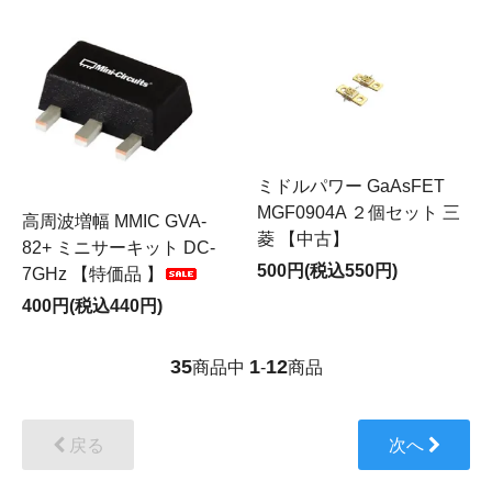
ミドルパワー GaAsFET
MGF0904A ２個セット 三
高周波増幅 MMIC GVA-
菱 【中古】
82+ ミニサーキット DC-
500円(税込550円)
7GHz 【特価品 】
400円(税込440円)
35
1
12
商品中
-
商品
戻る
次へ