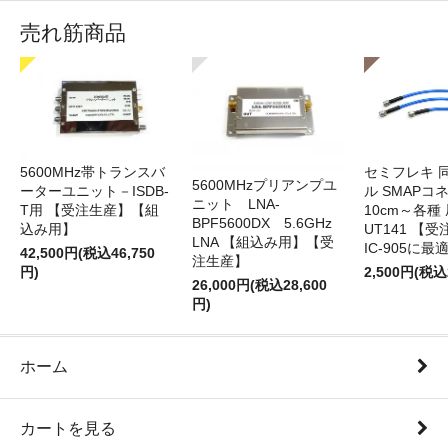
売れ筋商品
5600MHz帯トランスバ
セミフレキ 
5600MHzプリアンプユ
ーターユニット－ISDB-
ル SMAPコ
ニット LNA-
T用 【受注生産】【組
10cm～各種
BPF5600DX 5.6GHz
込み用】
UT141 
LNA 【組込み用】【受
IC-905に最
42,500円(税込46,750
注生産】
円)
2,500円(税込
26,000円(税込28,600
円)
ホーム
カートを見る