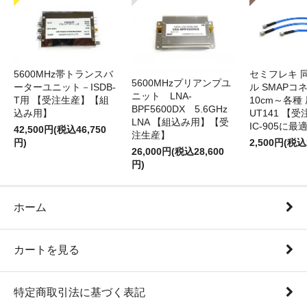
5600MHz帯トランスバ
セミフレキ 
5600MHzプリアンプユ
ーターユニット－ISDB-
ル SMAPコ
ニット LNA-
T用 【受注生産】【組
10cm～各種
BPF5600DX 5.6GHz
込み用】
UT141 
LNA 【組込み用】【受
IC-905に最
42,500円(税込46,750
注生産】
円)
2,500円(税込
26,000円(税込28,600
円)
ホーム
カートを見る
特定商取引法に基づく表記