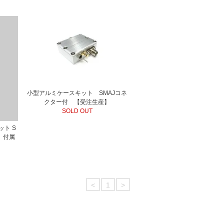
小型アルミケースキット SMAJコネ
クター付 【受注生産】
SOLD OUT
ト S
 付属
<
1
>