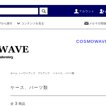
アカウント
プから探す
コンテンツを見る
メルマガ登
COSMOWAV
ホーム
>
パワーアンプ プリアンプ
>
ケース、パーツ類
ケース、パーツ類
3
全
商品