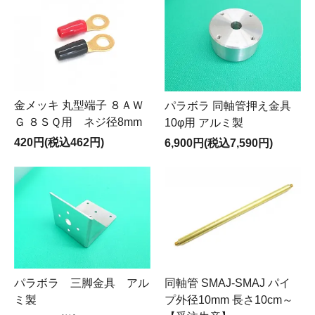
金メッキ 丸型端子 ８ＡＷ
パラボラ 同軸管押え金具
Ｇ ８ＳＱ用 ネジ径8mm
10φ用 アルミ製
420円(税込462円)
6,900円(税込7,590円)
パラボラ 三脚金具 アル
同軸管 SMAJ-SMAJ パイ
ミ製
プ外径10mm 長さ10cm～