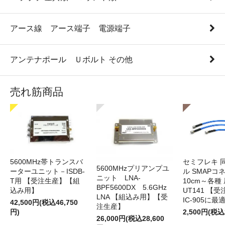
アース線 アース端子 電源端子
アンテナポール Ｕボルト その他
売れ筋商品
5600MHz帯トランスバ
セミフレキ 
5600MHzプリアンプユ
ーターユニット－ISDB-
ル SMAPコ
ニット LNA-
T用 【受注生産】【組
10cm～各種
BPF5600DX 5.6GHz
込み用】
UT141 
LNA 【組込み用】【受
IC-905に最
42,500円(税込46,750
注生産】
円)
2,500円(税込
26,000円(税込28,600