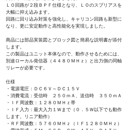
ＬＯ回路が２段ＢＰＦ仕様となり、ＬＯのスプリアスを
大幅に抑え込みます。
回路に回り込み対策を強化し、キャリコン回路も新型に
なり、更に安定動作と高性能化を実現しました。
商品には部品実装図とブロック図と簡易な説明書が添付
します。
この製品はユニット本体なので、動作させるためには、
別途ローカル発信器（４４８０ＭＨｚ）と出力側の同軸
リレーが必要です。
仕様
・電源電圧：ＤＣ６Ｖ～ＤＣ１５Ｖ
・消費電流：受信時 ２５０ｍＡ、送信時 ３５０ｍＡ
・ＩＦ周波数：１２８０ＭＨｚ帯
・ＩＦ入力：最大入力１Ｗまで（０．５Ｗ以下でも動作
します。リニア動作）
・ＲＦ周波数：５７６０ＭＨｚ（ＩＦ１２８０ＭＨｚ）