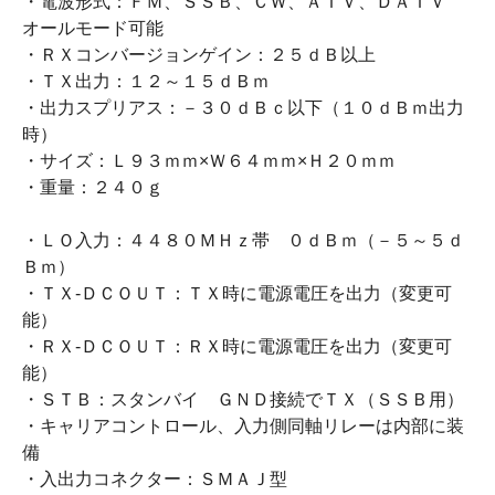
・電波形式：ＦＭ、ＳＳＢ、ＣＷ、ＡＴＶ、ＤＡＴＶ
オールモード可能
・ＲＸコンバージョンゲイン：２５ｄＢ以上
・ＴＸ出力：１２～１５ｄＢｍ
・出力スプリアス：－３０ｄＢｃ以下（１０ｄＢｍ出力
時）
・サイズ：Ｌ９３ｍｍ×Ｗ６４ｍｍ×Ｈ２０ｍｍ
・重量：２４０ｇ
・ＬＯ入力：４４８０ＭＨｚ帯 ０ｄＢｍ（－５～５ｄ
Ｂｍ）
・ＴＸ-ＤＣＯＵＴ：ＴＸ時に電源電圧を出力（変更可
能）
・ＲＸ-ＤＣＯＵＴ：ＲＸ時に電源電圧を出力（変更可
能）
・ＳＴＢ：スタンバイ ＧＮＤ接続でＴＸ（ＳＳＢ用）
・キャリアコントロール、入力側同軸リレーは内部に装
備
・入出力コネクター：ＳＭＡＪ型