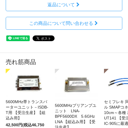
返品について
この商品について問い合わせる
売れ筋商品
5600MHz帯トランスバ
セミフレキ 
5600MHzプリアンプユ
ーターユニット－ISDB-
ル SMAPコ
ニット LNA-
T用 【受注生産】【組
10cm～各種
BPF5600DX 5.6GHz
込み用】
UT141 
LNA 【組込み用】【受
IC-905に最
42,500円(税込46,750
注生産】