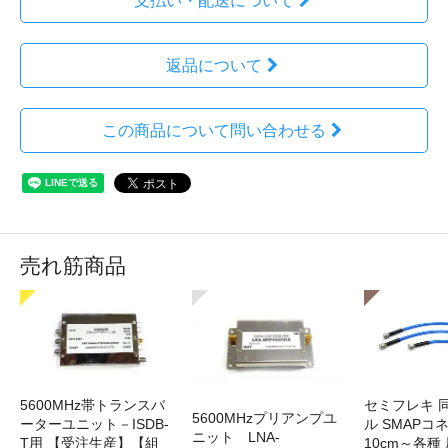
支払い・配送について
返品について
この商品について問い合わせる
売れ筋商品
5600MHz帯トランスバ
セミフレキ 
5600MHzプリアンプユ
ーターユニット－ISDB-
ル SMAPコ
ニット LNA-
T用 【受注生産】【組
10cm～各種