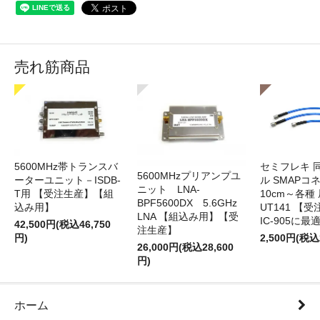
売れ筋商品
5600MHz帯トランスバ
セミフレキ 
5600MHzプリアンプユ
ーターユニット－ISDB-
ル SMAPコ
ニット LNA-
T用 【受注生産】【組
10cm～各種
BPF5600DX 5.6GHz
込み用】
UT141 
LNA 【組込み用】【受
IC-905に最
42,500円(税込46,750
注生産】
円)
2,500円(税込
26,000円(税込28,600
円)
ホーム