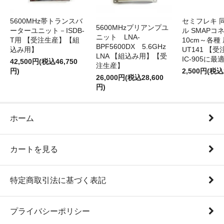
5600MHz帯トランスバ
セミフレキ 
5600MHzプリアンプユ
ーターユニット－ISDB-
ル SMAPコ
ニット LNA-
T用 【受注生産】【組
10cm～各種
BPF5600DX 5.6GHz
込み用】
UT141 
LNA 【組込み用】【受
IC-905に最
42,500円(税込46,750
注生産】
円)
2,500円(税込
26,000円(税込28,600
円)
ホーム
カートを見る
特定商取引法に基づく表記
プライバシーポリシー