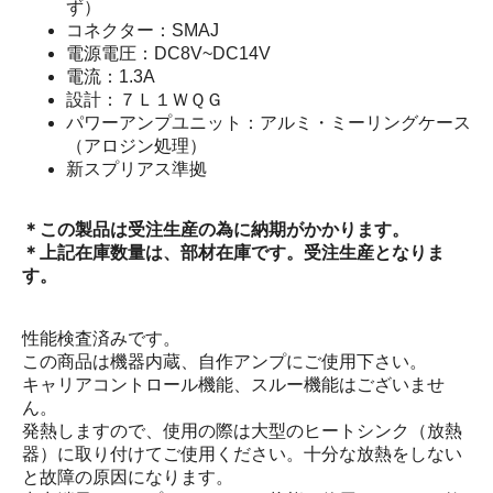
ず）
コネクター：SMAJ
電源電圧：DC8V~DC14V
電流：1.3A
設計：７Ｌ１ＷＱＧ
パワーアンプユニット：アルミ・ミーリングケース
（アロジン処理）
新スプリアス準拠
＊この製品は受注生産の為に納期がかかります。
＊上記在庫数量は、部材在庫です。受注生産となりま
す。
性能検査済みです。
この商品は機器内蔵、自作アンプにご使用下さい。
キャリアコントロール機能、スルー機能はございませ
ん。
発熱しますので、使用の際は大型のヒートシンク（放熱
器）に取り付けてご使用ください。十分な放熱をしない
と故障の原因になります。