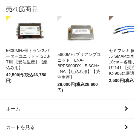
売れ筋商品
5600MHz帯トランスバ
セミフレキ 
5600MHzプリアンプユ
ーターユニット－ISDB-
ル SMAPコ
ニット LNA-
T用 【受注生産】【組
10cm～各種
BPF5600DX 5.6GHz
込み用】
UT141 
LNA 【組込み用】【受
IC-905に最
42,500円(税込46,750
注生産】
円)
2,500円(税込
26,000円(税込28,600
円)
ホーム
カートを見る