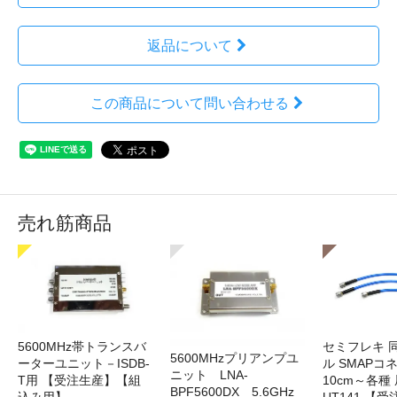
返品について
この商品について問い合わせる
売れ筋商品
5600MHz帯トランスバ
セミフレキ 
5600MHzプリアンプユ
ーターユニット－ISDB-
ル SMAPコ
ニット LNA-
T用 【受注生産】【組
10cm～各種
BPF5600DX 5.6GHz