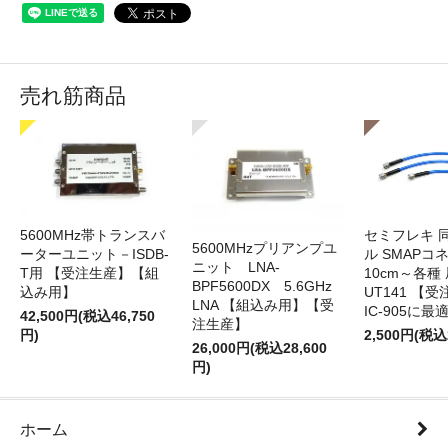
売れ筋商品
5600MHz帯トランスバ
セミフレキ 
5600MHzプリアンプユ
ーターユニット－ISDB-
ル SMAPコ
ニット LNA-
T用 【受注生産】【組
10cm～各種
BPF5600DX 5.6GHz
込み用】
UT141 
LNA 【組込み用】【受
IC-905に最
42,500円(税込46,750
注生産】
円)
2,500円(税込
26,000円(税込28,600
円)
ホーム