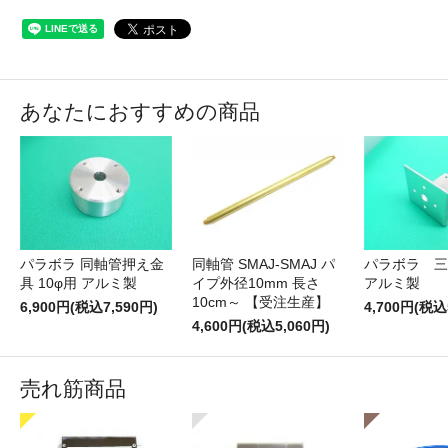
あなたにおすすめの商品
パラボラ 同軸管押え金
同軸管 SMAJ-SMAJ パ
パラボラ 
具 10φ用 アルミ製
イプ外径10mm 長さ
アルミ製
10cm～ 【受注生産】
6,900円(税込7,590円)
4,700円(税込
4,600円(税込5,060円)
売れ筋商品