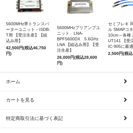
5600MHz帯トランスバ
セミフレキ 
5600MHzプリアンプユ
ーターユニット－ISDB-
ル SMAPコ
ニット LNA-
T用 【受注生産】【組
10cm～各種
BPF5600DX 5.6GHz
込み用】
UT141 
LNA 【組込み用】【受
IC-905に最
42,500円(税込46,750
注生産】
円)
2,500円(税込
26,000円(税込28,600
円)
ホーム
カートを見る
特定商取引法に基づく表記