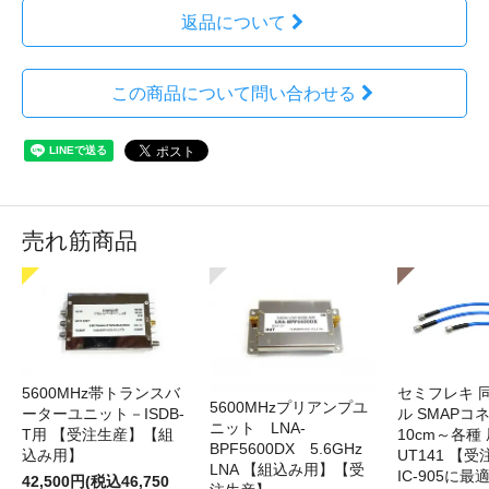
返品について
この商品について問い合わせる
売れ筋商品
5600MHz帯トランスバ
セミフレキ 
5600MHzプリアンプユ
ーターユニット－ISDB-
ル SMAPコ
ニット LNA-
T用 【受注生産】【組
10cm～各種
BPF5600DX 5.6GHz
込み用】
UT141 
LNA 【組込み用】【受
IC-905に最
42,500円(税込46,750