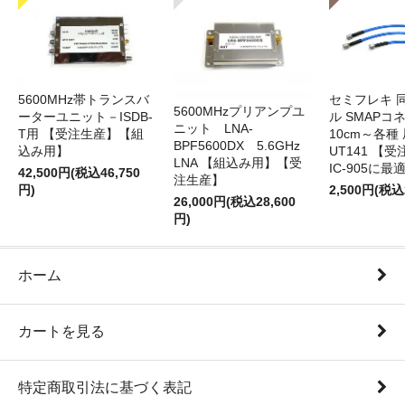
5600MHz帯トランスバ
セミフレキ 
5600MHzプリアンプユ
ーターユニット－ISDB-
ル SMAPコ
ニット LNA-
T用 【受注生産】【組
10cm～各種
BPF5600DX 5.6GHz
込み用】
UT141 
LNA 【組込み用】【受
IC-905に最
42,500円(税込46,750
注生産】
円)
2,500円(税込
26,000円(税込28,600
円)
ホーム
カートを見る
特定商取引法に基づく表記