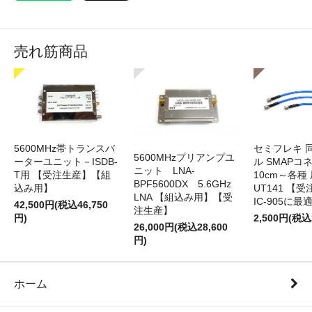
売れ筋商品
5600MHz帯トランスバ
セミフレキ 
5600MHzプリアンプユ
ーターユニット－ISDB-
ル SMAPコ
ニット LNA-
T用 【受注生産】【組
10cm～各種
BPF5600DX 5.6GHz
込み用】
UT141 
LNA 【組込み用】【受
IC-905に最
42,500円(税込46,750
注生産】
円)
2,500円(税込
26,000円(税込28,600
円)
ホーム