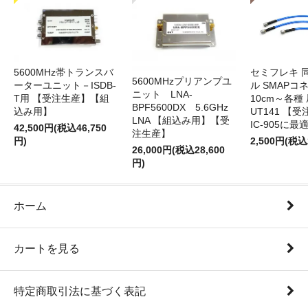
5600MHz帯トランスバ
セミフレキ 
5600MHzプリアンプユ
ーターユニット－ISDB-
ル SMAPコ
ニット LNA-
T用 【受注生産】【組
10cm～各種
BPF5600DX 5.6GHz
込み用】
UT141 
LNA 【組込み用】【受
IC-905に最
42,500円(税込46,750
注生産】
円)
2,500円(税込
26,000円(税込28,600
円)
ホーム
カートを見る
特定商取引法に基づく表記