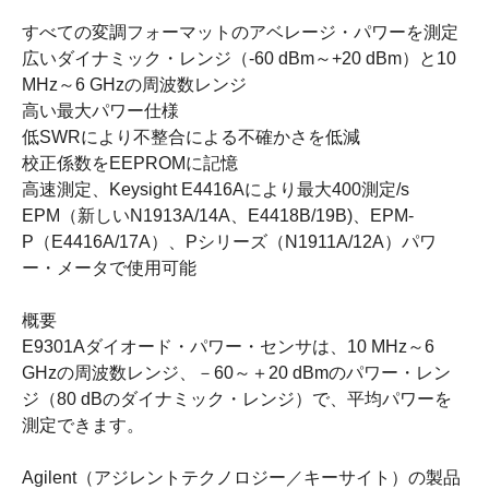
すべての変調フォーマットのアベレージ・パワーを測定
広いダイナミック・レンジ（-60 dBm～+20 dBm）と10
MHz～6 GHzの周波数レンジ
高い最大パワー仕様
低SWRにより不整合による不確かさを低減
校正係数をEEPROMに記憶
高速測定、Keysight E4416Aにより最大400測定/s
EPM（新しいN1913A/14A、E4418B/19B)、EPM-
P（E4416A/17A）、Pシリーズ（N1911A/12A）パワ
ー・メータで使用可能
概要
E9301Aダイオード・パワー・センサは、10 MHz～6
GHzの周波数レンジ、－60～＋20 dBmのパワー・レン
ジ（80 dBのダイナミック・レンジ）で、平均パワーを
測定できます。
Agilent（アジレントテクノロジー／キーサイト）の製品