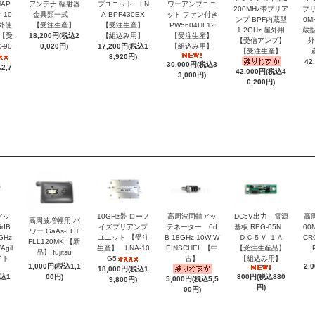
AP
アンテナ 輻射器
プユニット LN
ワーアンプユニ
200MHz帯プリア
プリ
10
金具類一式
A-BPF430EX
ット ファン付き
ンプ BPF内蔵型
0M
屋外使
【受注生産】
【受注生産】
PW5604HF12
1.2GHz 屋外用
蔵型
 【受
18,200円(税込2
【組込み用】
【受注生産】
【受信アンプ】
外
-90
0,020円)
17,200円(税込1
【組込み用】
【受注生産】
8,920円)
42
30,000円(税込3
2,7
42,000円(税込4
3,000円)
6,200円)
アッ
10GHz帯 ローノ
高周波同軸アッ
DC5V出力 電源
高
高周波増幅用 パ
dB
イズプリアンプ
テネーター 6d
基板 REG-05N
00
ワー GaAs-FET
GHz
ユニット 【受注
B 18GHz 10W W
ＤＣ５Ｖ １Ａ
CR
FLL120MK 【新
gil
生産】 LNA-10
EINSCHEL 【中
【受注生産品】
品】 fujitsu
イト
G5
古】
【組込み用】
2,
1,000円(税込1,1
18,000円(税込1
税込1
800円(税込880
00円)
5,000円(税込5,5
9,800円)
円)
00円)