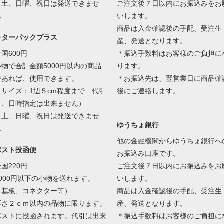
※土、日曜、祝日は発送できませ
ご注文後７日以内にお振込みをお
ん
いします。
商品は入金確認後の手配、受注生
レターパックプラス
産、発送となります。
国600円
＊振込手数料はお客様のご負担に
小物で合計金額5000円以内の商品
ります。
であれば、使用できます。
＊お振込先は、翌営業日に商品確
（サイズ：1辺５cm程度まで 代引
後にご連絡します。
き、日時指定は出来ません）
※土、日曜、祝日は発送できませ
ゆうちょ銀行
ん
他の金融機関からゆうちょ銀行へ
ポスト投函便
お振込み口座です。
国220円
ご注文後７日以内にお振込みをお
5000円以下の小物を送れます。
いします。
（基板、コネクター等）
商品は入金確認後の手配、受注生
厚さ２ｃｍ以内の品物に限ります。
産、発送となります。
ポストに投函されます。代引は出来
＊振込手数料はお客様のご負担に