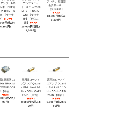
アンテナ 輻射器
アンプ 240
アンプユニッ
金具類一式
Hz帯 BPF内
ト 0.01～2500
【受注生産】
 2.4GHz 屋
MHｚ LNA250
用 【受注生
WSII【受注生
18,600円(税込2
産】
産】【組込み
0,460円)
,000円(税込4
用】
6,200円)
10,000円(税込1
1,000円)
周波発振器 12
高周波ローノイ
高周波ローノイ
MHz TRAK MI
ズアンプ Quanti
ズアンプ Quanti
OWAVE COR
c PMI LNA 0.1G
c PMI LNA 0.1G
P 【中古】
Hz - 5GHz GAIN
Hz - 5GHz GAIN
25dB 【中古】
20dB 【中古】
000円(税込2,2
00円)
8,000円(税込8,8
6,000円(税込6,6
00円)
00円)