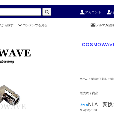
アカウント
プから探す
コンテンツを見る
メルマガ登
COSMOWAV
ホーム
>
販売終了商品
>
販
販売終了商品
NLA 変換
NLA(DA)-6138