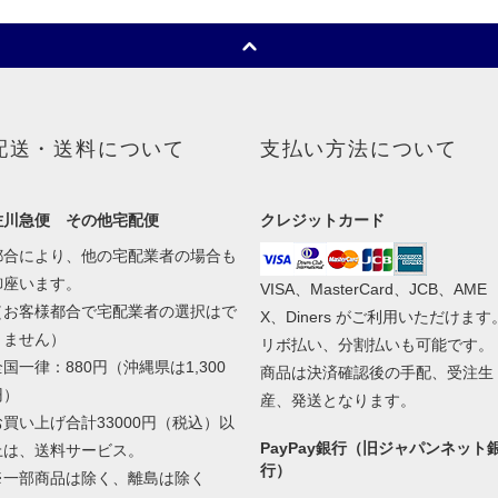
配送・送料について
支払い方法について
佐川急便 その他宅配便
クレジットカード
都合により、他の宅配業者の場合も
御座います。
VISA、MasterCard、JCB、AME
（お客様都合で宅配業者の選択はで
X、Diners がご利用いただけます
きません）
リボ払い、分割払いも可能です。
全国一律：880円（沖縄県は1,300
商品は決済確認後の手配、受注生
円）
産、発送となります。
お買い上げ合計33000円（税込）以
PayPay銀行（旧ジャパンネット
上は、送料サービス。
行）
※一部商品は除く、離島は除く