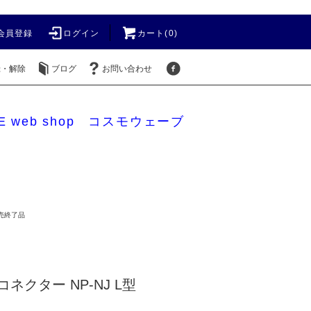
会員登録
ログイン
カート(0)
録・解除
ブログ
お問い合わせ
E web shop コスモウェーブ
売終了品
コネクター NP-NJ L型