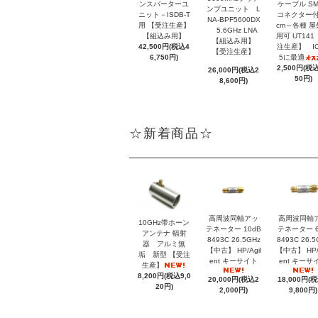
ンスバーターユ
ケーブル SM
ンプユニット L
ニット－ISDB-T
コネクター付 
NA-BPF5600DX
用 【受注生産】
cm～各種 
5.6GHz LNA
【組込み用】
用可 UT141
【組込み用】
42,500円(税込4
注生産】 IC
【受注生産】
6,750円)
5に最適
2,500円(税込
26,000円(税込2
50円)
8,600円)
☆新着商品☆
高周波同軸アッ
高周波同軸
10GHz帯ホーン
テネーター 10dB
テネーター 6
アンテナ 輻射
8493C 26.5GHz
8493C 26.5
器 アルミ無
【中古】 HP/Agil
【中古】 HP/A
垢 新型 【受注
ent キーサイト
ent キーサ
生産】
8,200円(税込9,0
20,000円(税込2
18,000円(
20円)
2,000円)
9,800円)