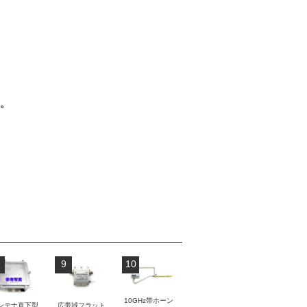
。
9
10
10GHz帯ホーン
ンテナ直下型
広帯域フラット