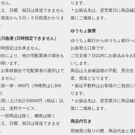
ません。
ります。
※土、日曜、祝日は発送できません
＊お振込先は、翌営業日に商品確
※発送から３日～５日程度かかりま
後にご連絡します。
す。
ゆうちょ振替
佐川急便 (日時指定できません）
ゆうちょ銀行からゆうちょ銀行へ
日時指定は出来ません。
お振替え口座です。
都合により、他の宅配業者の場合も
ご注文後７日以内にお振込みをお
御座います。
いします。
（お客様都合で宅配業者の選択はで
商品は入金確認後の手配、受注生
きません）
産、発送となります。
全国一律：880円（沖縄県は1,300
＊振込手数料はお客様のご負担に
円）
ります。
お買い上げ合計33000円（税込）以
＊お振込先は、翌営業日に商品確
上は、送料サービス。
後にご連絡します。
※一部商品は除く、離島は除く
商品代引き
※土、日曜、祝日は発送できませ
ん
荷物受け取りの際、商品代金と送