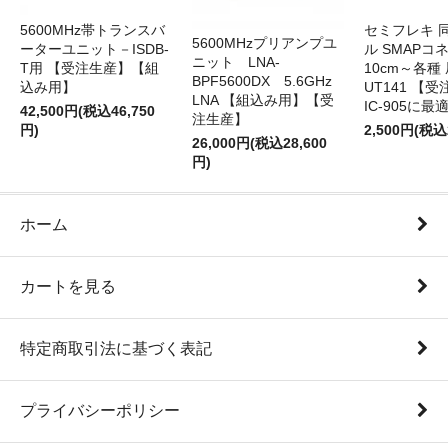
5600MHz帯トランスバ
セミフレキ 
5600MHzプリアンプユ
ーターユニット－ISDB-
ル SMAPコ
ニット LNA-
T用 【受注生産】【組
10cm～各種
BPF5600DX 5.6GHz
込み用】
UT141 
LNA 【組込み用】【受
IC-905に最
42,500円(税込46,750
注生産】
円)
2,500円(税込
26,000円(税込28,600
円)
ホーム
カートを見る
特定商取引法に基づく表記
プライバシーポリシー