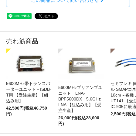
この商品について問い合わせる
売れ筋商品
5600MHz帯トランスバ
セミフレキ 
5600MHzプリアンプユ
ーターユニット－ISDB-
ル SMAPコ
ニット LNA-
T用 【受注生産】【組
10cm～各種
BPF5600DX 5.6GHz
込み用】
UT141 
LNA 【組込み用】【受
IC-905に最
42,500円(税込46,750
注生産】
円)
2,500円(税込
26,000円(税込28,600
円)