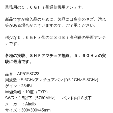
業務用の５．６ＧＨｚ帯通信機用アンテナ。
新品ですが輸入品のために、製品には多少のキズ、汚れ
等がある場合がございますので、ご了承ください。
稀少な５．６ＧＨｚ帯の２３ｄＢｉ高利得の平面アンテ
ナです。
各種の実験、ＳＨＦアマチュア無線、５．６ＧＨｚの実
験に最適です。
品番：AP5158G23
周波数：5.6GHzアマチュアバンド(5.1GHz-5.8GHz)
ゲイン：23dBi
半値角幅：10度（TYP）
SWR：1.5以下（5760MHz） バンド内1.8以下
メーカー：Altelix
サイズ：300×300×45mm