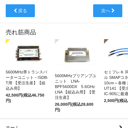
戻る
次へ
売れ筋商品
5600MHz帯トランスバ
セミフレキ 
5600MHzプリアンプユ
ーターユニット－ISDB-
ル SMAPコ
ニット LNA-
T用 【受注生産】【組
10cm～各種
BPF5600DX 5.6GHz
込み用】
UT141 
LNA 【組込み用】【受
IC-905に最
42,500円(税込46,750
注生産】
円)
2,500円(税込
26,000円(税込28,600
円)
ホーム